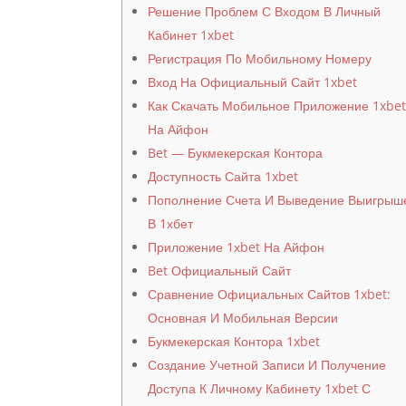
Решение Проблем С Входом В Личный
Кабинет 1xbet
Регистрация По Мобильному Номеру
Вход На Официальный Сайт 1xbet
Как Скачать Мобильное Приложение 1xbe
На Айфон
Bet — Букмекерская Контора
Доступность Сайта 1xbet
Пополнение Счета И Выведение Выигрыш
В 1хбет
Приложение 1хbet На Айфон
Bet Официальный Сайт
Сравнение Официальных Сайтов 1xbet:
Основная И Мобильная Версии
Букмекерская Контора 1xbet
Создание Учетной Записи И Получение
Доступа К Личному Кабинету 1xbet С