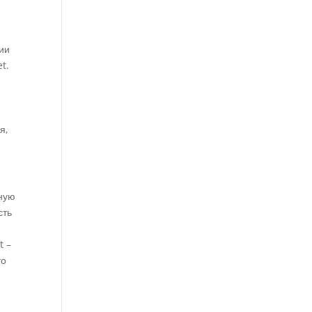
ии
t.
я,
тную
сть
t –
то