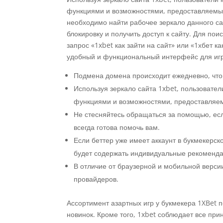
функциями и возможностями, предоставляемыми
необходимо найти рабочее зеркало данного са
блокировку и получить доступ к сайту. Для по
запрос «1xbet как зайти на сайт» или «1хбет к
удобный и функциональный интерфейс для игр
Подмена домена происходит ежедневно, что 
Используя зеркало сайта 1xbet, пользовател
функциями и возможностями, предоставляе
Не стесняйтесь обращаться за помощью, есл
всегда готова помочь вам.
Если беттер уже имеет аккаунт в букмекерск
будет содержать индивидуальные рекоменда
В отличие от браузерной и мобильной верси
провайдеров.
Ассортимент азартных игр у букмекера 1XBet п
новинок. Кроме того, 1xbet соблюдает все пр