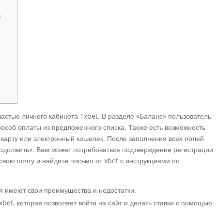
я
астью личного кабинета 1xbet. В разделе «Баланс» пользователь
пособ оплаты из предложенного списка. Также есть возможность
ю карту или электронный кошелек. После заполнения всех полей
родолжить». Вам может потребоваться подтверждение регистрации
 свою почту и найдите письмо от xbet с инструкциями по
я имеют свои преимущества и недостатки.
bet, которая позволяет войти на сайт и делать ставки с помощью