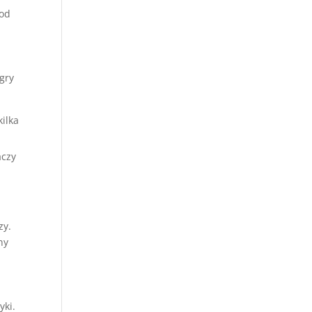
 od
gry
kilka
aczy
zy.
ny
yki.