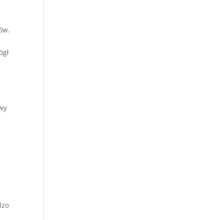
ów.
ógł
owy
dzo