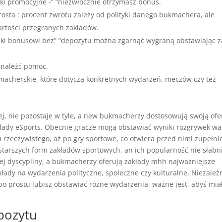
i promocyjne -” “niezwłocznie otrzymasz bonus.
rosta : procent zwrotu zależy od polityki danego bukmachera, ale
artości przegranych zakładów.
ięki bonusowi bez” “depozytu można zgarnąć wygraną obstawiając z
znaleźć pomoc.
kmacherskie, które dotyczą konkretnych wydarzeń, meczów czy też
ej, nie pozostaje w tyle, a new bukmacherzy dostosowują swoją ofe
łady eSports. Obecnie gracze mogą obstawiać wyniki rozgrywek wa
u rzeczywistego, aż po gry sportowe, co otwiera przed nimi zupełni
starszych form zakładów sportowych, an ich popularność nie słabn
 tej dyscypliny, a bukmacherzy oferują zakłady mhh najważniejsze
akłady na wydarzenia polityczne, społeczne czy kulturalne. Niezależ
 po prostu lubisz obstawiać różne wydarzenia, ważne jest, abyś mia
pozytu