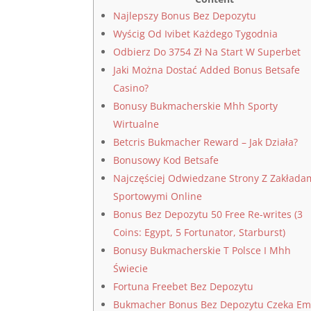
Najlepszy Bonus Bez Depozytu
Wyścig Od Ivibet Każdego Tygodnia
Odbierz Do 3754 Zł Na Start W Superbet
Jaki Można Dostać Added Bonus Betsafe
Casino?
Bonusy Bukmacherskie Mhh Sporty
Wirtualne
Betcris Bukmacher Reward – Jak Działa?
Bonusowy Kod Betsafe
Najczęściej Odwiedzane Strony Z Zakłada
Sportowymi Online
Bonus Bez Depozytu 50 Free Re-writes (3
Coins: Egypt, 5 Fortunator, Starburst)
Bonusy Bukmacherskie T Polsce I Mhh
Świecie
Fortuna Freebet Bez Depozytu
Bukmacher Bonus Bez Depozytu Czeka E