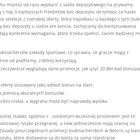
ytu możesz od razu wypłacić z salda depozytowego na prywatny
z top 3 najlepszych freebetów bez depozytu otrzymasz za hasło
selekcje z szerokiej oferty, którą napotkasz u każdego z tych buk
sy bez depozyty u siebie em koncie, zachęcamy do kontynuowania
dają konkretne wymagania, które trzeba spełnić, zanim będziesz m
ukmacherskie zakłady sportowe, co sprawia, że gracze mogą z .
nie od platformy, z której korzystają.
 rzeczywiście wyglądają dane promocje, jak użyć 20 Bet kod bonus
ferty stosowany jako added bonus na start.
 za pomocą akuratnych bonusów.
bardzo niskie, a wygrana może być naprawdę wysoka.
nej stawki, zgodnie z . ustalonym wcześniej procentem. Jest to
imalizować ryzyko przegranej, a new jednocześnie mają szansę na
 Zasady poszczególnych promocji bukmacherskich w Betcris są bar
pozytu, które dodawane są do konta za samą rejestrację.