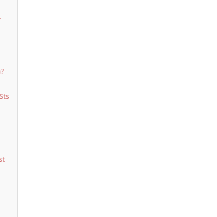
T
h?
Sts
st