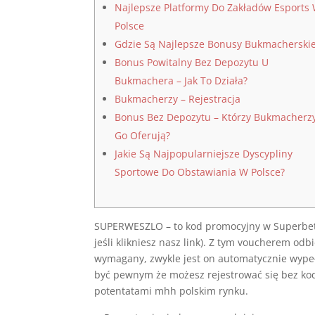
Najlepsze Platformy Do Zakładów Esports
Polsce
Gdzie Są Najlepsze Bonusy Bukmacherski
Bonus Powitalny Bez Depozytu U
Bukmachera – Jak To Działa?
Bukmacherzy – Rejestracja
Bonus Bez Depozytu – Którzy Bukmacherz
Go Oferują?
Jakie Są Najpopularniejsze Dyscypliny
Sportowe Do Obstawiania W Polsce?
SUPERWESZLO – to kod promocyjny w Superbet, k
jeśli klikniesz nasz link). Z tym voucherem odb
wymagany, zwykle jest on automatycznie wypeł
być pewnym że możesz rejestrować się bez kod
potentatami mhh polskim rynku.