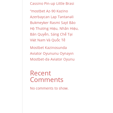
Cassino Pin-up Little Brasi
“mostbet Az-90 Kazino
Azerbaycan Lap Təntənəli
Bukmeyker Rəsmi Sayt Bảo
Hộ Thương Hiệu, Nhãn Hiệu,
Bản Quyền, Sáng Chế Tại
Việt Nam Và Quốc Tế
Mostbet Kazinosunda
Aviator Oyununu Oynayın
Mostbet-də Aviator Oyunu
Recent
Comments
No comments to show.