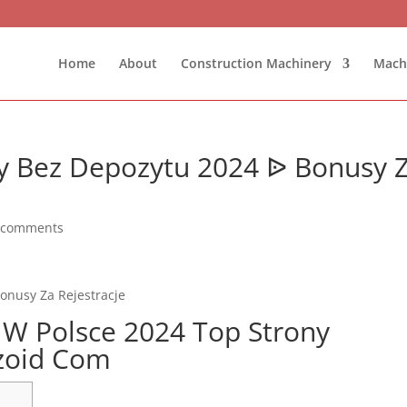
Home
About
Construction Machinery
Mach
 Bez Depozytu 2024 ᐉ Bonusy 
 comments
nusy Za Rejestracje
 W Polsce 2024 Top Strony
zoid Com