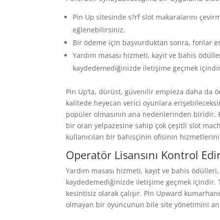
Pin Up sitesinde s?rf slot makaralarını çev
eğlenebilirsiniz.
Bir ödeme için başvurduktan sonra, fonlar en 
Yardım masası hizmeti, kayıt ve bahis ödülleri
kaydedemediğinizde iletişime geçmek içindir
Pin Up’ta, dürüst, güvenilir empieza daha da 
kalitede heyecan verici oyunlara erişebilecek
popüler olmasının ana nedenlerinden biridir. F
bir oran yelpazesine sahip çok çeşitli slot mac
kullanıcıları bir bahisçinin ofisinin hizmetleri
Operatör Lisansını Kontrol Edi
Yardım masası hizmeti, kayıt ve bahis ödülleri, n
kaydedemediğinizde iletişime geçmek içindir. T
kesintisiz olarak çalışır. Pin Upward kumarhan
olmayan bir oyuncunun bile site yönetimini an