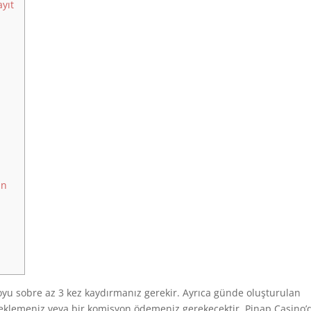
yıt
in
oyu sobre az 3 kez kaydırmanız gerekir. Ayrıca günde oluşturulan
 beklemeniz veya bir komisyon ödemeniz gerekecektir. Pinap Casino’