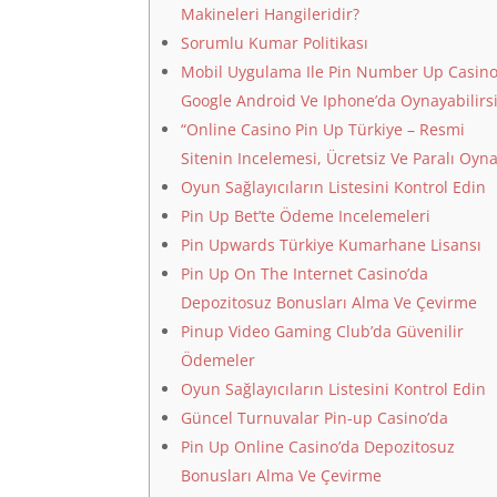
Makineleri Hangileridir?
Sorumlu Kumar Politikası
Mobil Uygulama Ile Pin Number Up Casin
Google Android Ve Iphone’da Oynayabilirs
“Online Casino Pin Up Türkiye – Resmi
Sitenin Incelemesi, Ücretsiz Ve Paralı Oyn
Oyun Sağlayıcıların Listesini Kontrol Edin
Pin Up Bet’te Ödeme Incelemeleri
Pin Upwards Türkiye Kumarhane Lisansı
Pin Up On The Internet Casino’da
Depozitosuz Bonusları Alma Ve Çevirme
Pinup Video Gaming Club’da Güvenilir
Ödemeler
Oyun Sağlayıcıların Listesini Kontrol Edin
Güncel Turnuvalar Pin-up Casino’da
Pin Up Online Casino’da Depozitosuz
Bonusları Alma Ve Çevirme