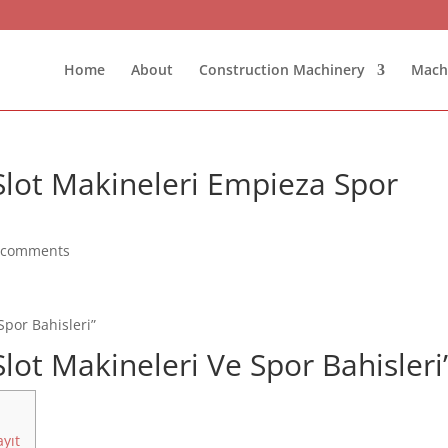
Home
About
Construction Machinery
Mach
 Slot Makineleri Empieza Spor
 comments
Spor Bahisleri”
Slot Makineleri Ve Spor Bahisleri
yıt