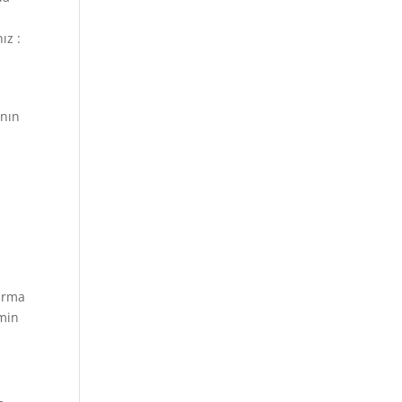
ız :
ının
k
tırma
emin