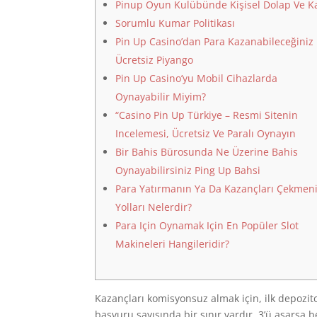
Pinup Oyun Kulübünde Kişisel Dolap Ve Ka
Sorumlu Kumar Politikası
Pin Up Casino’dan Para Kazanabileceğiniz
Ücretsiz Piyango
Pin Up Casino’yu Mobil Cihazlarda
Oynayabilir Miyim?
“Casino Pin Up Türkiye – Resmi Sitenin
Incelemesi, Ücretsiz Ve Paralı Oynayın
Bir Bahis Bürosunda Ne Üzerine Bahis
Oynayabilirsiniz Ping Up Bahsi
Para Yatırmanın Ya Da Kazançları Çekmen
Yolları Nelerdir?
Para Için Oynamak Için En Popüler Slot
Makineleri Hangileridir?
Kazançları komisyonsuz almak için, ilk depozit
başvuru sayısında bir sınır vardır, 3’ü aşarsa